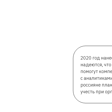
2020 год нане
надеются, что
помогут компе
с аналитиками
россияне план
учесть при о