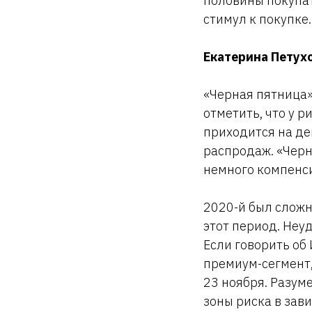
половины покупа
стимул к покупке.
Екатерина Петухо
«Черная пятница»
отметить, что у 
приходится на де
распродаж. «Черн
немного компенси
2020-й был сложн
этот период. Неу
Если говорить об 
премиум-сегмент,
23 ноября. Разуме
зоны риска в зав