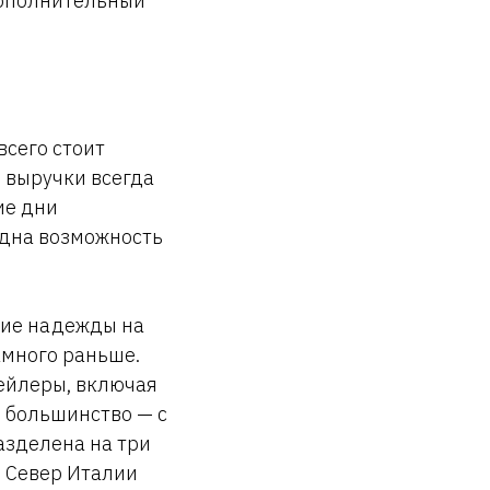
дополнительный
всего стоит
 выручки всегда
ие дни
одна возможность
шие надежды на
амного раньше.
тейлеры, включая
, большинство — с
разделена на три
. Север Италии