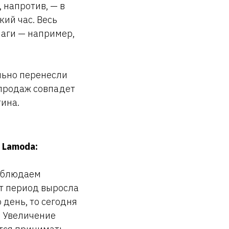
 напротив, — в
кий час. Весь
маги — например,
льно перенесли
спродаж совпадет
ина.
 Lamoda:
наблюдаем
от период выросла
 день, то сегодня
. Увеличение