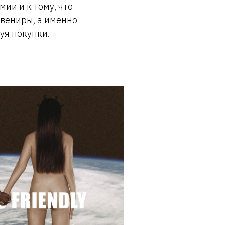
ии и к тому, что
увениры, а именно
уя покупки.