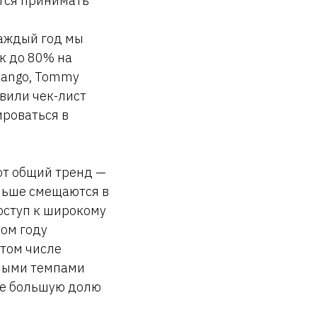
тся принимать
аждый год мы
к до 80% на
Mango, Tommy
овили чек-лист
ироваться в
ют общий тренд —
льше смещаются в
оступ к широкому
том году
 том числе
ьными темпами
ще большую долю