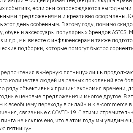
ти акции – общемировая тенденция: людям нрави
ых событиях, если они сопровождаются выгодными
нными предложениями и креативно оформлены. К
ь этот день особенным. В этому году, помимо скидо
у, обувь и аксессуары популярных брендов ASICS, 
didas и др., мы вместе с инфлюенсерами также подгот
ческие подборки, которые помогут быстро сориент
предпочтения в «Черную пятницу» лишь продолжа
го количества людей из разных поколений все бо
по ряду объективных причин: экономия времени, д
годные ценовые предложения и многое другое. В э
 к всеобщему переходу в онлайн и к e-commerce в
чения, связанные с COVID-19. С этими стремител
пинга не исключено, что в этом году мы увидим е
ую пятницу».