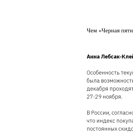
Чем «Черная пятн
Анна Лебсак-Клей
Особенность теку
была возможность
декабря проходят
27-29 ноября.
В России, соглас
что индекс покуп
постоянных скидо