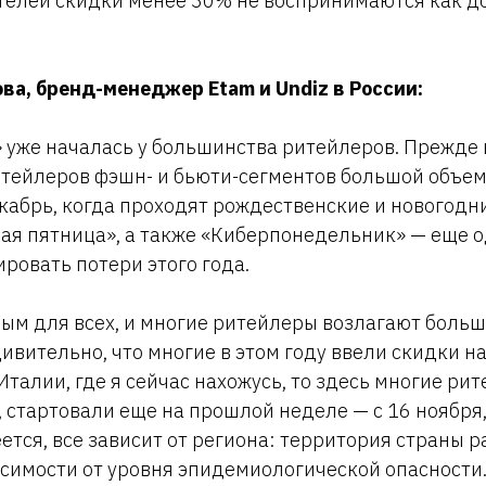
телей скидки менее 30% не воспринимаются как 
ва, бренд-менеджер Etam и Undiz в России:
 уже началась у большинства ритейлеров. Прежде 
ритейлеров фэшн- и бьюти-сегментов большой объем
кабрь, когда проходят рождественские и новогодн
ая пятница», а также «Киберпонедельник» — еще 
ровать потери этого года.
ым для всех, и многие ритейлеры возлагают боль
дивительно, что многие в этом году ввели скидки н
Италии, где я сейчас нахожусь, то здесь многие ри
 стартовали еще на прошлой неделе — с 16 ноября
ется, все зависит от региона: территория страны 
исимости от уровня эпидемиологической опасности