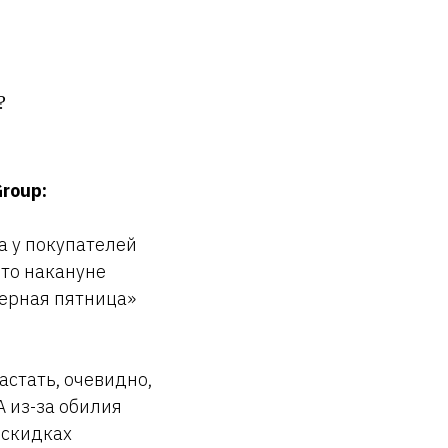
?
roup:
а у покупателей
что накануне
Черная пятница»
астать, очевидно,
 из-за обилия
 скидках