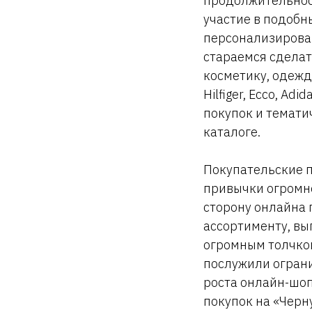
продолжительнос
участие в подобн
персонализирова
стараемся сделат
косметику, одежд
Hilfiger, Ecco, A
покупок и темати
каталоге.
Покупательские 
привычки огромно
сторону онлайна 
ассортименту, вы
огромным толчком
послужили ограни
роста онлайн-шоп
покупок на «Черн