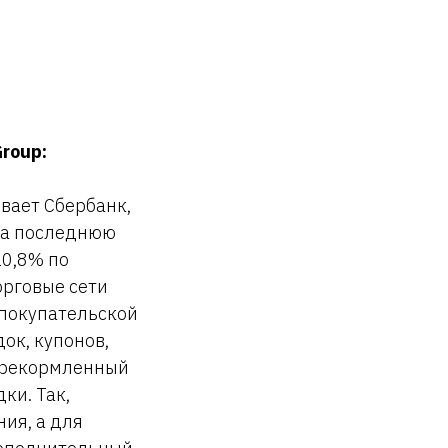
roup:
вает Сбербанк,
 за последнюю
10,8% по
орговые сети
 покупательской
ок, купонов,
перекормленный
ки. Так,
ия, а для