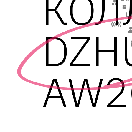
КОЛ
DZH
AW2