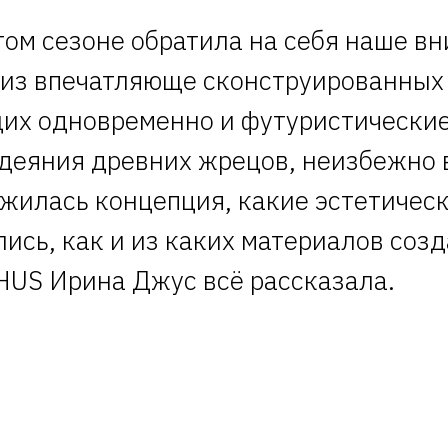
том сезоне обратила на себя наше вн
 из впечатляюще сконструированных
их одновременно и футуристически
одеяния древних жрецов, неизбежно 
ложилась концепция, какие эстетичес
ись, как и из каких материалов соз
US Ирина Джус всё рассказала.