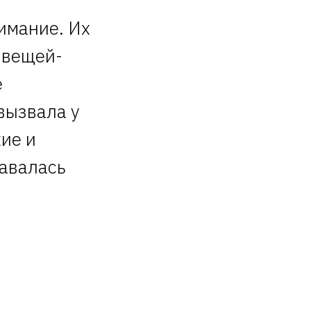
имание. Их
 вещей-
е
вызвала у
кие и
давалась