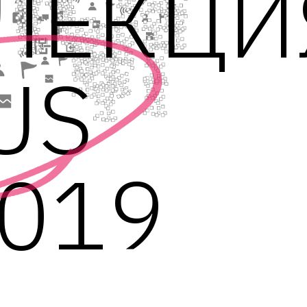
ЛЕКЦИ
US
019