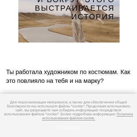
ВЫСТРАИВАЕТСЯ
ИСТОРИЯ
Ты работала художником по костюмам. Как
это повлияло на тебя и на марку?
Это была небольшая мастерская,
Для персонализации материалов, а также для обеспечения общей
безопасности мы используем файлы "cookie". Продолжая использовать
сайт, вы разрешаете нам собирать информацию посредством
которая занималась созданием
использования файлов "cookie". Более подробная информация:
Политика
использования файлов cookie.
костюмов для кинокартин и каких-то
я согласен
городских мероприятий. И мне