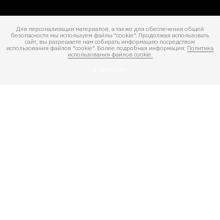
Для персонализации материалов, а также для обеспечения общей
безопасности мы используем файлы "cookie". Продолжая использовать
сайт, вы разрешаете нам собирать информацию посредством
использования файлов "cookie". Более подробная информация:
Политика
использования файлов cookie.
я согласен