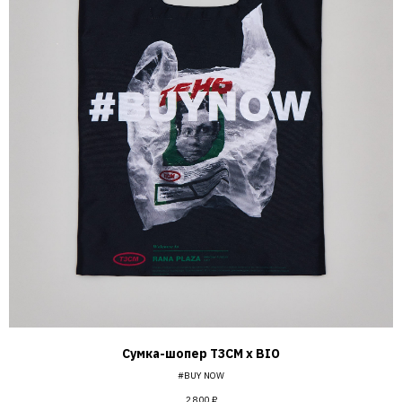
Сумка-шопер Т3СМ х BIO
#BUY NOW
2 800
₽