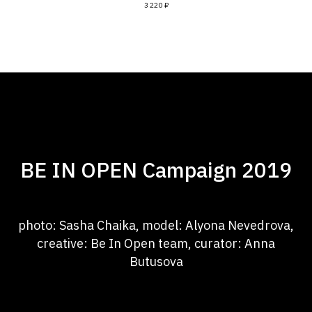
3 220
₽
PHOTO: SASHA CHAIKA, MODEL: ALYONA NEVEDROVA, CREATIVE: BE
IN OPEN TEAM, CURATOR: ANNA BUTUSOVA
BE IN OPEN Campaign 2019
photo: Sasha Chaika, model: Alyona Nevedrova,
creative: Be In Open team, curator: Anna
Butusova