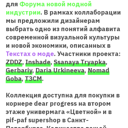
для
Форума новой модной
индустрии
. В рамках коллаборации
мы предложили дизайнерам
выбрать одно из понятий алфавита
современной визуальной культуры
и новой экономики, описанных в
Текстах о моде
. Участники проекта:
ZDDZ
,
Inshade
,
Ssanaya Tryapka
,
Gerbariy
,
Daria Urkineeva
,
Nomad
Goba
,
T3CM
.
Коллекция доступна для покупки в
корнере dear progress на втором
этаже универмага «Цветной» и в
pif-paf supershop в Санкт-