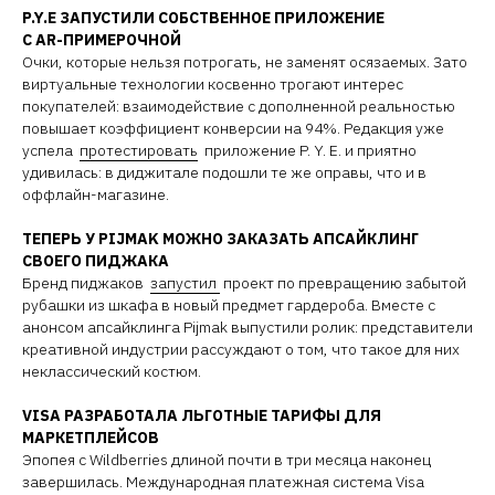
P.Y.E ЗАПУСТИЛИ СОБСТВЕННОЕ ПРИЛОЖЕНИЕ
С AR-ПРИМЕРОЧНОЙ
Очки, которые нельзя потрогать, не заменят осязаемых. Зато
виртуальные технологии косвенно трогают интерес
покупателей: взаимодействие с дополненной реальностью
повышает коэффициент конверсии на 94%. Редакция уже
успела
протестировать
приложение P. Y. E. и приятно
удивилась: в диджитале подошли те же оправы, что и в
оффлайн-магазине.
ТЕПЕРЬ У PIJMAK МОЖНО ЗАКАЗАТЬ АПСАЙКЛИНГ
СВОЕГО ПИДЖАКА
Бренд пиджаков
запустил
проект по превращению забытой
рубашки из шкафа в новый предмет гардероба. Вместе с
анонсом апсайклинга Pijmak выпустили ролик: представители
креативной индустрии рассуждают о том, что такое для них
неклассический костюм.
VISA РАЗРАБОТАЛА ЛЬГОТНЫЕ ТАРИФЫ ДЛЯ
МАРКЕТПЛЕЙСОВ
Эпопея с Wildberries длиной почти в три месяца наконец
завершилась. Международная платежная система Visa