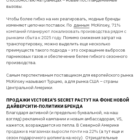
способностью на границах – новые постпандемийные
вызовы.
Чтобы более гибко на них реагировать, модные бренды
изменяют цепочки поставок. По
данным
McKinsey,
71%
компаний планируют локализовать производства рядом с
рынками сбыта к 2025 году.
Помимо снижения затрат на
транспортировку, можно выделить еще несколько
преимуществ такого подхода – это сокращение выбросов
парниковых газов и обеспечение белее гибкого сезонного
производства.
Самым перспективным поставщиком для европейского рынка
McKinsey называют Турцию, а для рынка США – страны
Центральной Америки.
ПРОДАЖИ VICTORIA'S SECRET РАСТУТ НА ФОНЕ НОВОЙ
ДАЙВЕРСИТИ-ПОЛИТИКИ БРЕНДА
Благодаря активной (и предельно буквальной, на наш
взгляд) рекламной кампании и новым амбассадорам, VS,
кажется, возраждается из пепла. В Северной Америке
продажи в магазинах выросли почти на 22%
(а тут еще и
сезон подарочного шопинга на носу).
Отрицательные