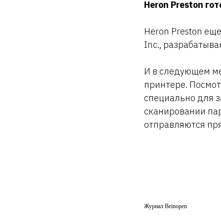
Heron Preston го
Heron Preston ещ
Inc., разрабатыв
И в следующем ме
принтере. Посмот
специально для з
сканировании пар
отправляются пря
Журнал Beinopen