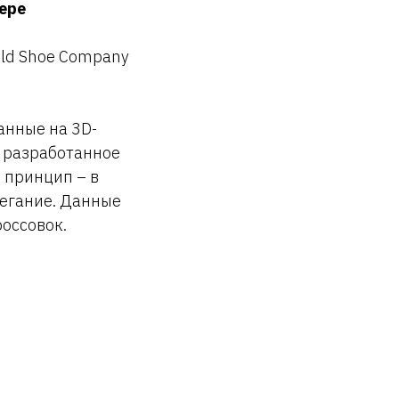
тере
eld Shoe Company
анные на 3D-
, разработанное
й принцип – в
егание. Данные
оссовок.