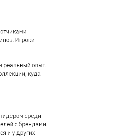
ботчиками
инов. Игроки
a.
и реальный опыт.
оллекции, куда
и
я лидером среди
елей с брендами.
ся и у других