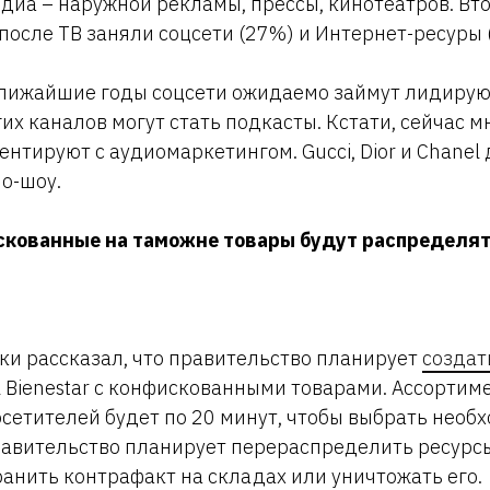
иа – наружной рекламы, прессы, кинотеатров. Вто
 после ТВ заняли соцсети (27%) и Интернет-ресуры 
 ближайшие годы соцсети ожидаемо займут лидиру
их каналов могут стать подкасты. Кстати, сейчас 
нтируют с аудиомаркетингом. Gucci, Dior и Chanel
о-шоу.
скованные на таможне товары будут распределят
и рассказал, что правительство планирует
создат
el Bienestar с конфискованными товарами. Ассортим
посетителей будет по 20 минут, чтобы выбрать необ
авительство планирует перераспределить ресурсы
анить контрафакт на складах или уничтожать его.