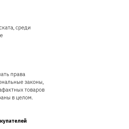
ската, среди
же
шать права
ональные законы,
рафактных товаров
раны в целом.
окупателей