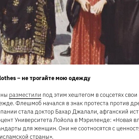
othes – не трогайте мою одежду
ины
разместили
под этим хештегом в соцсетях свои 
жде. Флешмоб начался в знак протеста против дре
ании стала доктор Бахар Джалали, афганский ист
ент Университета Лойола в Мэриленде: «Новая вл
андарты для женщин. Они не соотносятся с ценнос
исламской страны».