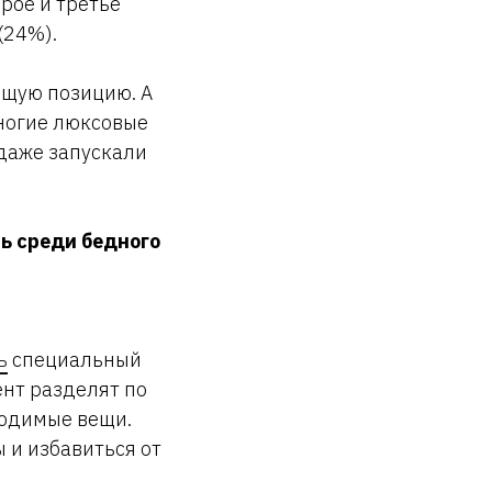
рое и третье
(24%).
ющую позицию. А
многие люксовые
 даже запускали
ь среди бедного
ь
специальный
ент разделят по
ходимые вещи.
 и избавиться от