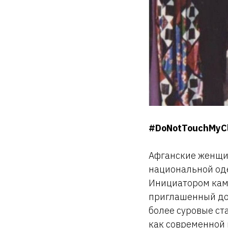
#DoNotTouchMyCl
Афганские женщ
национальной оде
Инициатором камп
приглашенный доц
более суровые ст
как современной 