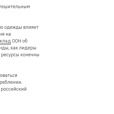
утешительным
тво одежды влияет
ия на
клад
ООН об
нды, как лидеры
о ресурсы конечны
оваться
треблении.
 российский