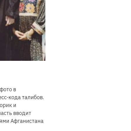
фото в
сс-кода талибов.
орик и
асть вводит
тями Афганистана