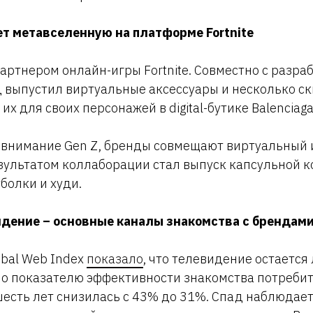
ет метавселенную на платформе Fortnite
артнером онлайн-игры Fortnite. Совместно с разра
выпустил виртуальные аксессуары и несколько ск
их для своих персонажей в digital-бутике Balenciag
 внимание Gen Z, бренды совмещают виртуальный 
ультатом коллаборации стал выпуск капсульной к
болки и худи.
идение – основные каналы знакомства с брендам
bal Web Index
показало
, что телевидение остаетс
по показателю эффективности знакомства потребит
 шесть лет снизилась с 43% до 31%. Спад наблюдает