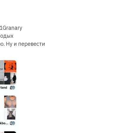
 1Granary
лодых
о. Ну и перевести