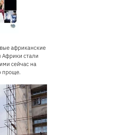
вые африканские
н Африки стали
ними сейчас на
о проще.