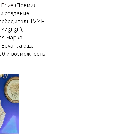
 Prize
(Премия
 и создание
 победитель LVMH
 Magugu),
ая марка
 Bovan, а еще
000 и возможность