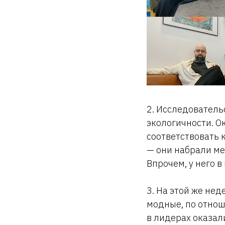
2. Исследовател
экологичности. Ок
соответствовать 
— они набрали ме
Впрочем, у него 
3. На этой же не
модные, по отнош
в лидерах оказали