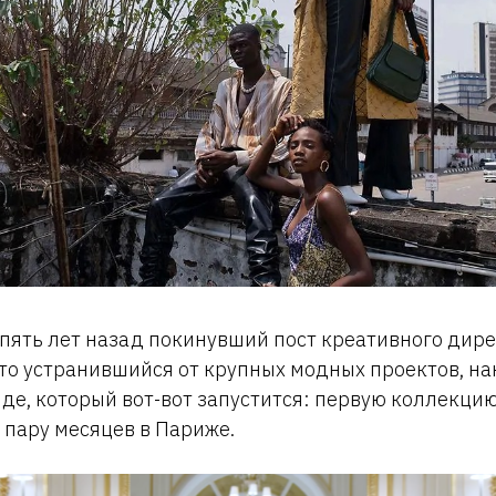
 пять лет назад покинувший пост креативного дирек
дто устранившийся от крупных модных проектов, н
де, который вот-вот запустится: первую коллекцию
 пару месяцев в Париже.