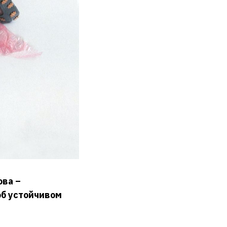
ова –
об устойчивом