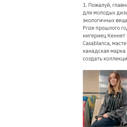
1. Пожалуй, глав
для молодых диза
экологичных веще
Prize прошлого г
нигериец Кеннет 
Casablanca, масте
канадская марка 
создать коллекци