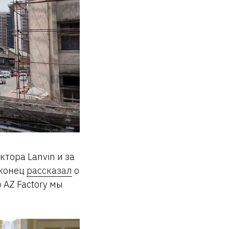
тора Lanvin и за
аконец
рассказал
о
 AZ Factory мы