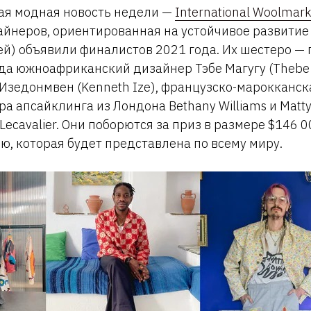
ная модная новость недели —
International Woolmark
йнеров, ориентированная на устойчивое развитие
й) объявили финалистов 2021 года. Их шестеро —
ода южноафриканский дизайнер Тэбе Магугу (Thebe
Изедонмвен (Kenneth Ize), французско-марокканск
ра апсайклинга из Лондона Bethany Williams и Matty
Lecavalier. Они поборются за приз в размере $146 
ю, которая будет представлена по всему миру.