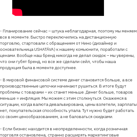
- Планирование сейчас – штука неблагодарная, поэтому мы меняем
все в моменте. Быстро переключились на дистанционную
торговлю, стартовали с обращением от Нино (дизайнер и
основательница USHATÁVA) к нашему комьюнити, поработали с
ценами. Вообще наш бренд никогда не делал скидок – мы уверены,
что они губят бренд, но все же сделали сейл, чтобы наша
продукция была в моменте доступнее.
- В мировой финансовой системе денег становится больше, а все
производственные цепочки начинают рушиться. В итоге будут
проблемы с товарами – их станет меньше. Денег больше, товаров
меньше = инфляция. Мы можем с этим столкнуться. Окажемся в
ситуации, когда валюта девальвирована, цены взлетели, зарплаты
нет, покупательская способность упала. Тут нужно будет работать
со своим ценообразованием, а не баловаться скидками.
- Если бизнес находится в неопределенности, когда розничная
торговля остановлена, странно расширять маркетинговые