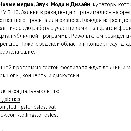
Новые медиа, Звук, Мода и Дизайн
, кураторы кот
У ВШЭ. Заявки в резиденции принимались на open
ственного проекта или бизнеса. Каждая из резиде
актическую работу с участниками в закрытом форм
арта публичной программы. Результатом резиденц
рендов Нижегородской области и концерт саунд-ар
все желающие.
чной программе гостей фестиваля ждут лекции и м
ркшопы, концерты и дискуссии.
ля в социальных сетях:
ngstories
om/tellingstoriesfestival
ok.com/tellingstoriesfest
val