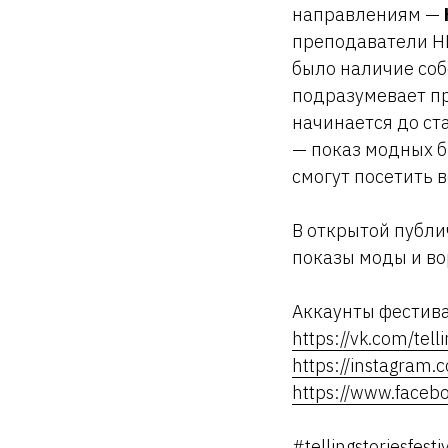
направлениям —
преподаватели НИ
было наличие соб
подразумевает пр
начинается до ст
— показ модных б
смогут посетить 
В открытой публи
показы моды и во
Аккаунты фестива
https://vk.com/telli
https://instagram.c
https://www.facebo
#tellingstoriesfesti