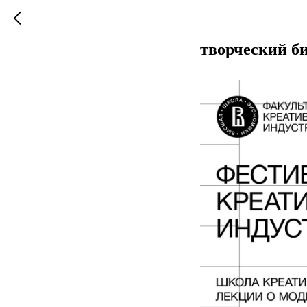
На фестивале
Stories в Ниж
творческий б