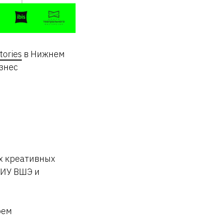
tories
в Нижнем
изнес
х креативных
НИУ ВШЭ и
рем