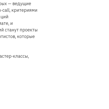
орых — ведущие
-call, критериями
нций
ате, и
ий станут проекты
тистов, которые
астер-классы,