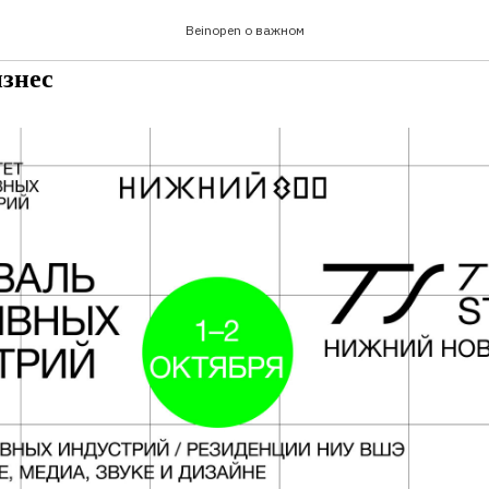
 факультета креативных индустрий НИУ
Beinopen о важном
нем Новгороде помогут придумать и разв
изнес