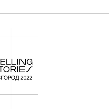
 ВШЭ Telling
ить