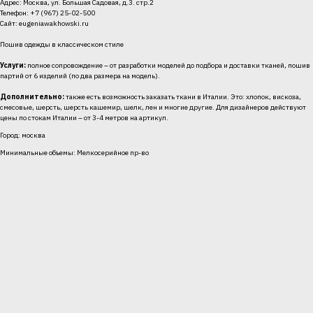
Адрес: Москва, ул. Большая Садовая, д.3. стр.2
Телефон: +7 (967) 25-02-500
Сайт:
eugeniawakhowski.ru
Пошив одежды в классическом стиле
Услуги:
полное сопровождение – от разработки моделей до подбора и доставки тканей, пошив
партий от 6 изделий (по два размера на модель).
Дополнительно:
также есть возможность заказать ткани в Италии. Это: хлопок, вискоза,
смесовые, шерсть, шерсть кашемир, шелк, лен и многие другие. Для дизайнеров действуют
цены по стокам Италии – от 3-4 метров на артикул.
Город: москва
Минимальные объемы: Мелкосерийное пр-во