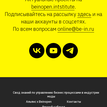
beinopen.intstitute
.
Подписывайтесь на рассылку
здесь
и на
наши аккаунты в соцсетях.
По всем вопросам
online@be-in.ru
Свод знаний по управлению бизнес процессами в индустрии
моды
Альянс x Beinopen
Контакты
Личный кабинет