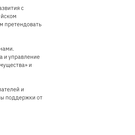
азвития с
ийском
им претендовать
нами.
а и управление
мущества» и
пателей и
ры поддержки от