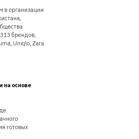
ом в организации
кистана,
общества
313 брендов,
Puma, Uniqlo, Zara
 на основе
иде
ачного
ия готовых