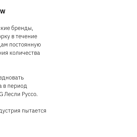
FW
ские бренды,
рку в течение
дам постоянную
ния количества
аздновать
а в период
 Лесли Руссо.
ндустрия пытается