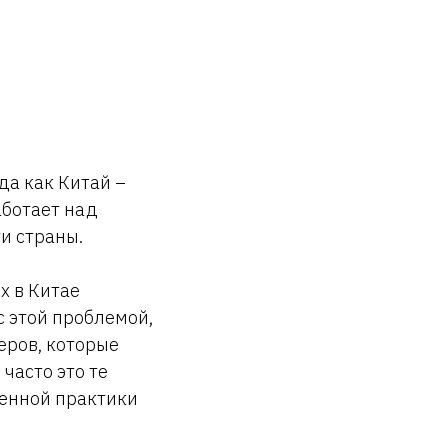
да как Китай –
аботает над
и страны.
х в Китае
с этой проблемой,
еров, которые
часто это те
ненной практики