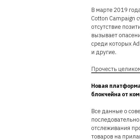
В марте 2019 год
Cotton Campaign 
отсутствие позит
вызывает опасени
среди которых Adida
и другие.
Прочесть целико
Новая платформа
блокчейна от ко
Все данные о сов
последовательной
отслеживания про
товаров на прила