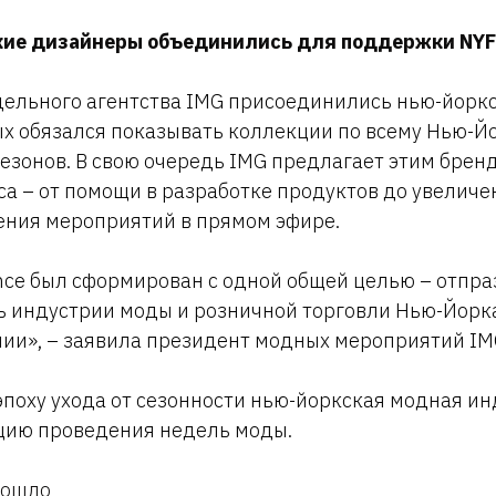
кие дизайнеры объединились для поддержки NY
дельного агентства IMG присоединились нью-йорк
х обязался показывать коллекции по всему Нью-Йо
езонов. В свою очередь IMG предлагает этим брен
а – от помощи в разработке продуктов до увеличе
ения мероприятий в прямом эфире.
iance был сформирован с одной общей целью – отпр
ь индустрии моды и розничной торговли Нью-Йорк
ии», – заявила президент модных мероприятий IMG
 эпоху ухода от сезонности нью-йоркская модная и
цию проведения недель моды.
зошло