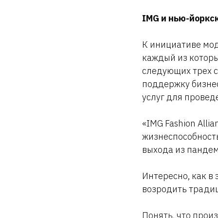
IMG и нью-йоркс
К инициативе мо
каждый из которы
следующих трех с
поддержку бизнес
услуг для провед
«IMG Fashion All
жизнеспособност
выхода из пандем
Интересно, как в
возродить тради
Понять, что прои