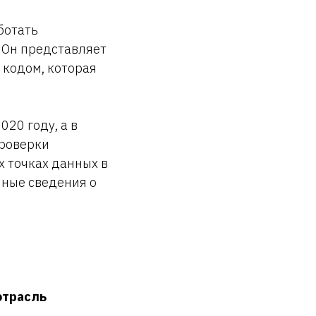
ботать
 Он представляет
 кодом, которая
20 году, а в
проверки
 точках данных в
нные сведения о
отрасль