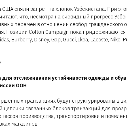
а США сняли запрет на хлопок Узбекистана. При эт
считают, что, несмотря на очевидный прогресс Узбе
ивных перемен в отношении свобод гражданского 
я. Позиции Cotton Campaign пока придерживаются 
s, Burberry, Disney, Gap, Gucci, Ikea, Lacoste, Nike, 
м
 для отслеживания устойчивости одежды и обуви
миссии ООН
ершенных транзакциях будут структурированы в в
 цепочки связанных блоков транзакций для прозр
цессов производства, транспортировки и появлен
вках магазинов.