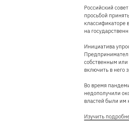
Российский совет
просьбой принять
классификаторе в
на государственн
Инициатива упро
Предприниматели
собственным или
включить в него 
Во время пандем
недополучили око
властей были им 
Изучить подробн