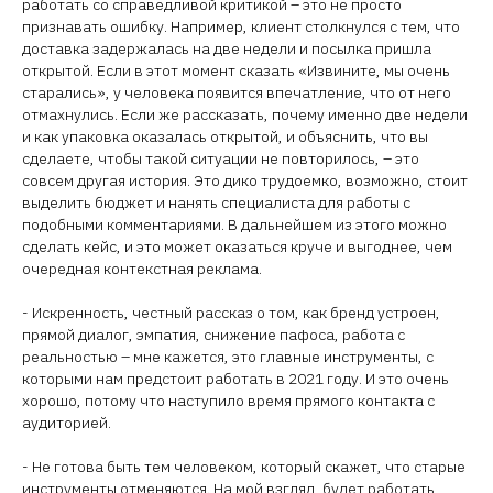
работать со справедливой критикой – это не просто
признавать ошибку. Например, клиент столкнулся с тем, что
доставка задержалась на две недели и посылка пришла
открытой. Если в этот момент сказать «Извините, мы очень
старались», у человека появится впечатление, что от него
отмахнулись. Если же рассказать, почему именно две недели
и как упаковка оказалась открытой, и объяснить, что вы
сделаете, чтобы такой ситуации не повторилось, – это
совсем другая история. Это дико трудоемко, возможно, стоит
выделить бюджет и нанять специалиста для работы с
подобными комментариями. В дальнейшем из этого можно
сделать кейс, и это может оказаться круче и выгоднее, чем
очередная контекстная реклама.
- Искренность, честный рассказ о том, как бренд устроен,
прямой диалог, эмпатия, снижение пафоса, работа с
реальностью – мне кажется, это главные инструменты, с
которыми нам предстоит работать в 2021 году. И это очень
хорошо, потому что наступило время прямого контакта с
аудиторией.
- Не готова быть тем человеком, который скажет, что старые
инструменты отменяются. На мой взгляд, будет работать