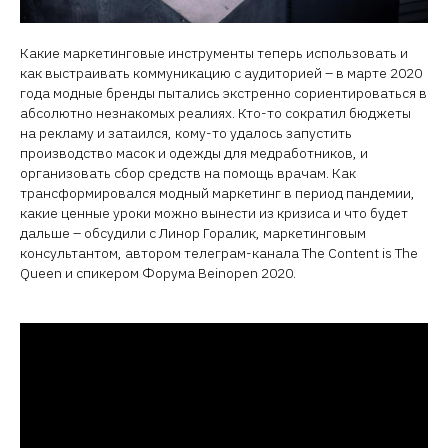
Какие маркетинговые инструменты теперь использовать и
как выстраивать коммуникацию с аудиторией – в марте 2020
года модные бренды пытались экстренно сориентироваться в
абсолютно незнакомых реалиях. Кто-то сократил бюджеты
на рекламу и затаился, кому-то удалось запустить
производство масок и одежды для медработников, и
организовать сбор средств на помощь врачам. Как
трансформировался модный маркетинг в период пандемии,
какие ценные уроки можно вынести из кризиса и что будет
дальше – обсудили с Линор Горалик, маркетинговым
консультантом, автором телеграм-канала The Content is The
Queen и спикером Форума Beinopen 2020.