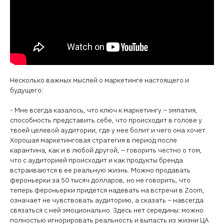
Несколько важных мыслей о маркетинге настоящего и
будущего:
- Мне всегда казалось, что ключ к маркетингу – эмпатия,
способность представить себе, что происходит в голове у
твоей целевой аудитории, где у нее болит и чего она хочет.
Хорошая маркетинговая стратегия в период после
карантина, как и в любой другой, – говорить честно о том,
что с аудиторией происходит и как продукты бренда
встраиваются в ее реальную жизнь. Можно продавать
фероньерки за 50 тысяч долларов, но не говорить, что
теперь фероньерки придется надевать на встречи в Zoom,
означает не чувствовать аудиторию, а сказать – навсегда
связаться с ней эмоционально. Здесь нет середины: можно
полностью игнорировать реальность и выпасть из жизни ЦА