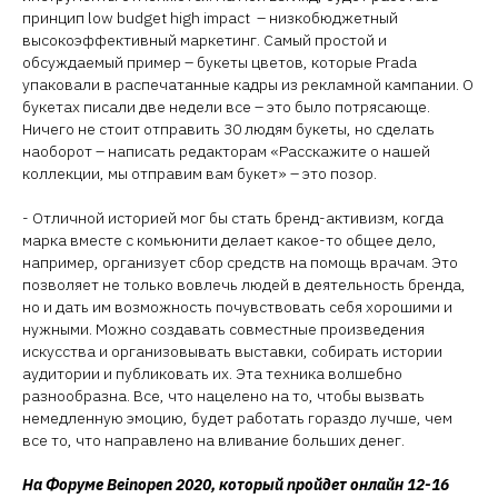
принцип low budget high impact – низкобюджетный
высокоэффективный маркетинг. Самый простой и
обсуждаемый пример – букеты цветов, которые Prada
упаковали в распечатанные кадры из рекламной кампании. О
букетах писали две недели все – это было потрясающе.
Ничего не стоит отправить 30 людям букеты, но сделать
наоборот – написать редакторам «Расскажите о нашей
коллекции, мы отправим вам букет» – это позор.
- Отличной историей мог бы стать бренд-активизм, когда
марка вместе с комьюнити делает какое-то общее дело,
например, организует сбор средств на помощь врачам. Это
позволяет не только вовлечь людей в деятельность бренда,
но и дать им возможность почувствовать себя хорошими и
нужными. Можно создавать совместные произведения
искусства и организовывать выставки, собирать истории
аудитории и публиковать их. Эта техника волшебно
разнообразна. Все, что нацелено на то, чтобы вызвать
немедленную эмоцию, будет работать гораздо лучше, чем
все то, что направлено на вливание больших денег.
На Форуме Beinopen 2020, который пройдет онлайн 12-16